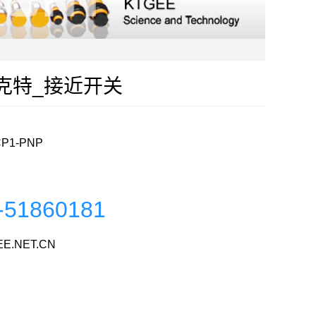
P_克特_接近开关
CP1-PNP
-51860181
E.NET.CN