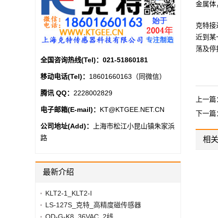
金属体
克特接
近到某
荡及停
全国咨询热线(Tel)：
021-51860181
移动电话(Tel)：
18601660163（同微信）
腾讯 QQ：
2228002829
上一篇
电子邮箱(E-mail)：
KT@KTGEE.NET.CN
下一篇
公司地址(Add)：
上海市松江小昆山镇朱家浜
路
相
最新介绍
KLT2-1_KLT2-I
LS-127S_克特_高精度磁传感器
QD-G-K8_36VAC_2线