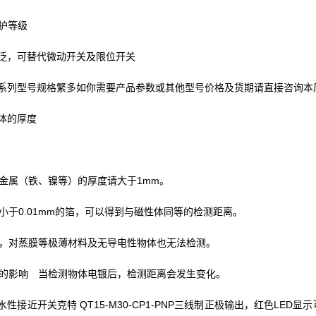
防护等级
泛，可替代微动开关及限位开关
系列型号规格繁多如你需要产品参数或其他型号价格及货期请直接咨询本
体的厚度
属（铁、镍等）的厚度请大于1mm。
于0.01mm的箔，可以得到与磁性体同等的检测距离。
对蒸膜等极薄材料及无导电性物体也无法检测。
影响 当检测物体电镀后，检测距离会发生变化。
水性接近开关克特 QT15-M30-CP1-PNP三线制正极输出，红色L