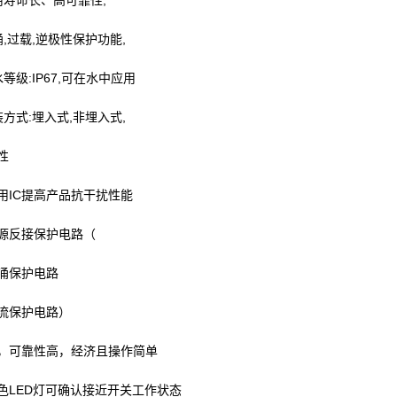
用寿命长、高可靠性,
浪涌,过载,逆极性保护功能,
等级:IP67,可在水中应用
装方式:埋入式,非埋入式,
性
用IC提高产品抗干扰性能
源反接保护电路（
涌保护电路
流保护电路）
，可靠性高，经济且操作简单
色LED灯可确认接近开关工作状态