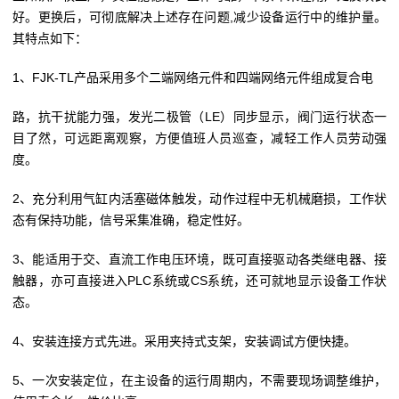
好。更换后，可彻底解决上述存在问题,减少设备运行中的维护量。
其特点如下：
1、FJK-TL产品采用多个二端网络元件和四端网络元件组成复合电
路，抗干扰能力强，发光二极管（LE）同步显示，阀门运行状态一
目了然，可远距离观察，方便值班人员巡查，减轻工作人员劳动强
度。
2、充分利用气缸内活塞磁体触发，动作过程中无机械磨损，工作状
态有保持功能，信号采集准确，稳定性好。
3、能适用于交、直流工作电压环境，既可直接驱动各类继电器、接
触器，亦可直接进入PLC系统或CS系统，还可就地显示设备工作状
态。
4、安装连接方式先进。采用夹持式支架，安装调试方便快捷。
5、一次安装定位，在主设备的运行周期内，不需要现场调整维护，