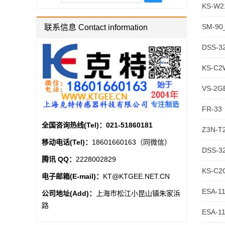
KS-W
SM-9
联系信息 Contact information
DSS-3
KS-C
VS-2G
FR-33
全国咨询热线(Tel)：
021-51860181
Z3N-T
移动电话(Tel)：
18601660163（同微信）
DSS
腾讯 QQ：
2228002829
KS-C
电子邮箱(E-mail)：
KT@KTGEE.NET.CN
ESA-
公司地址(Add)：
上海市松江小昆山镇朱家浜
路
ESA-1