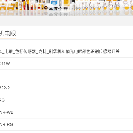
机电眼
-211_电眼_色标传感器_克特_制袋机纠偏光电眼颜色识别传感器开关
011W
1
B22-2
RG
NR-WB
NR-RG