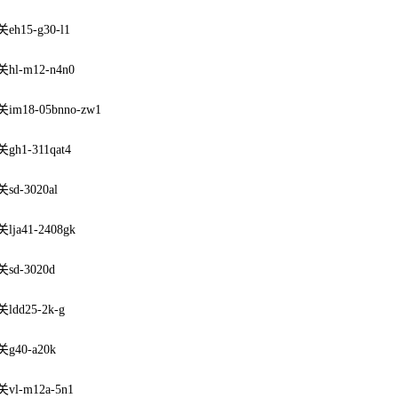
h15-g30-l1
l-m12-n4n0
m18-05bnno-zw1
h1-311qat4
d-3020al
ja41-2408gk
d-3020d
dd25-2k-g
40-a20k
l-m12a-5n1