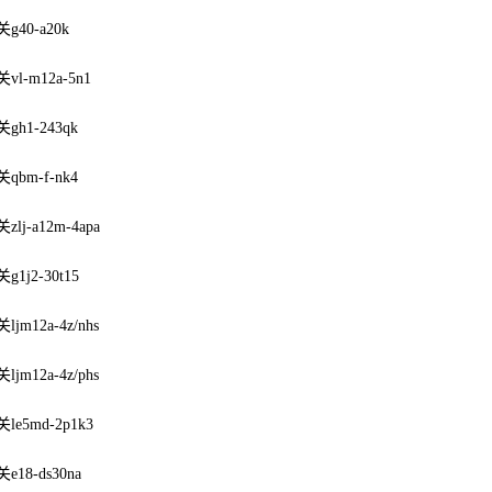
40-a20k
l-m12a-5n1
h1-243qk
bm-f-nk4
lj-a12m-4apa
1j2-30t15
jm12a-4z/nhs
jm12a-4z/phs
e5md-2p1k3
18-ds30na