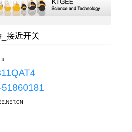
克特_接近开关
T4
311QAT4
-51860181
E.NET.CN