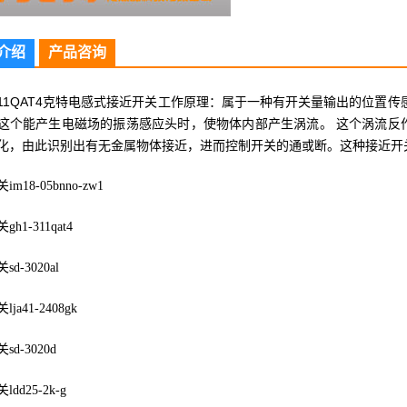
介绍
产品咨询
-311QAT4克特电感式接近开关工作原理：属于一种有开关量输出的位置
这个能产生电磁场的振荡感应头时，使物体内部产生涡流。 这个涡流反
化，由此识别出有无金属物体接近，进而控制开关的通或断。这种接近开
m18-05bnno-zw1
h1-311qat4
d-3020al
ja41-2408gk
d-3020d
dd25-2k-g