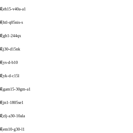
h15-v40a-a1
tl-q05nis-s
h1-244qx
30-d15nk
s-d-b10
k-d-c15l
am15-30gm-a1
n1-1805se1
j-a30-10ala
m10-g30-l1