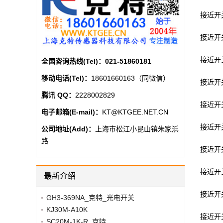
接近开关e
接近开关h
接近开关g
全国咨询热线(Tel)：
021-51860181
移动电话(Tel)：
18601660163（同微信）
接近开关j
腾讯 QQ：
2228002829
接近开关y
电子邮箱(E-mail)：
KT@KTGEE.NET.CN
接近开关y
公司地址(Add)：
上海市松江小昆山镇朱家浜
路
接近开关g
接近开关j
最新介绍
接近开关zl
GH3-369NA_克特_光电开关
KJ30M-A10K
接近开关e
SC20M-1K-R_克特