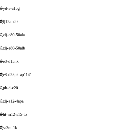
d-a-a15g
j12a-z2k
j-e80-50ala
lj-e80-50alb
8-d15nk
8-d25pk-ap1141
h-d-c20
lj-a12-4apa
t-m12-s15-to
sa3m-1k