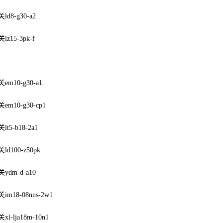
d8-g30-a2
z15-3pk-f
m10-g30-a1
m10-g30-cp1
t5-b18-2a1
d100-z50pk
dm-d-a10
m18-08nns-2w1
l-lja18m-10n1