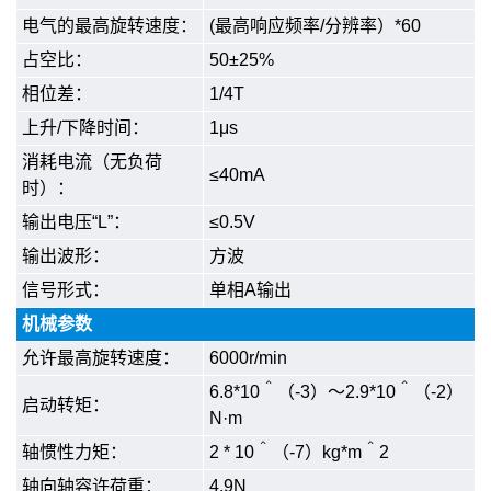
电气的最高旋转速度：
(最高响应频率/分辨率）*60
占空比：
50±25%
相位差：
1/4T
上升/下降时间：
1μs
消耗电流（无负荷
≤40mA
时）：
输出电压“L”：
≤0.5V
输出波形：
方波
信号形式：
单相A输出
机械参数
允许最高旋转速度：
6000r/min
6.8*10＾（-3）～2.9*10＾（-2）
启动转矩：
N·m
轴惯性力矩：
2 * 10＾（-7）kg*m＾2
轴向轴容许荷重：
4.9N