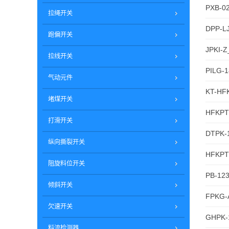
PXB-0
拉绳开关
DPP-L
跑偏开关
JPKI
拉线开关
PILG
气动元件
KT-HF
堵煤开关
HFKPT
打滑开关
DTPK-
纵向撕裂开关
HFKPT1
阻旋料位开关
PB-12
倾斜开关
FPKG-
欠速开关
GHPK-
料流检测器