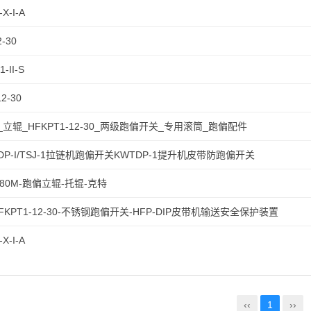
X-I-A
2-30
-II-S
12-30
立辊_HFKPT1-12-30_两级跑偏开关_专用滚筒_跑偏配件
DP-I/TSJ-1拉链机跑偏开关KWTDP-1提升机皮带防跑偏开关
-180M-跑偏立辊-托锟-克特
FKPT1-12-30-不锈钢跑偏开关-HFP-DIP皮带机输送安全保护装置
X-I-A
‹‹
1
››