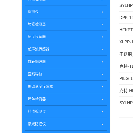
SYLHP-
探测仪
DPK-1
堵塞检测器
HFKPT1
速度传感器
XLPP-
超声波传感器
不锈钢_
旋转编码器
克特-T
直线导轨
PILG
振动速度传感器
克特-H
断丝检测器
SYLHP-
料流检测仪
激光防撞仪