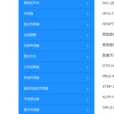
PK1-2
磁接近开关
HFKLT
传感器
HFKPT
接近传感器
两极跑偏
近接開關
两极跑偏
位移传感器
跑偏开关
限位开关
OTD-
凸轮控制器
PB10-
转速传感器
XTBP
磁感应接近传感器
XLPP-I
平层感应器
GRLS-D
霍尔传感器