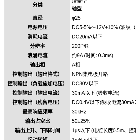
增量型
分类
轴型
直径
φ25
电源电压
DC5-5%～12V+10% (波纹（p
消耗电流
DC20mA以下
分辨率
200P/R
浪涌电流
约9A (时间: 0.3ms)
输出相
A相
控制输出（输出格式）
NPN集电极开路
控制输出（负载施加电压）
DC30V以下
控制输出（输出电流）
30mA以下 (吸收电流)
控制输出（残留电压）
DC0.4V以下(吸收电流30mA时
最高响应频率
30kHz
输出占空比
50±25%
输出上升、下降时间
1µs以下 (电缆长度0.5m、控
起动转矩
1mN.m以下