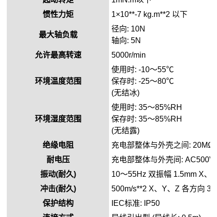
惯性力矩
1×10**-7 kg.m**2 以下
径向: 10N
最大轴负载
轴向: 5N
允许最高转速
5000r/min
使用时: -10～55℃
环境温度范围
保存时: -25～80℃
(无结冰)
使用时: 35～85%RH
环境湿度范围
保存时: 35～85%RH
(无结露)
绝缘电阻
充电部整体与外壳之间: 20MΩ
耐电压
充电部整体与外壳间: AC500V 50
振动(耐久)
10～55Hz 双振幅 1.5mm X、
冲击(耐久)
500m/s**2 X、Y、Z 各方向 3
保护结构
IEC标准: IP50