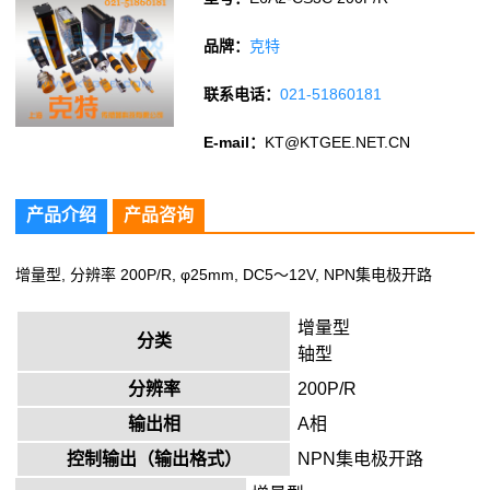
品牌：
克特
联系电话：
021-51860181
E-mail：
KT@KTGEE.NET.CN
产品介绍
产品咨询
增量型, 分辨率 200P/R, φ25mm, DC5～12V, NPN集电极开路
增量型
分类
轴型
分辨率
200P/R
输出相
A相
控制输出（输出格式）
NPN集电极开路