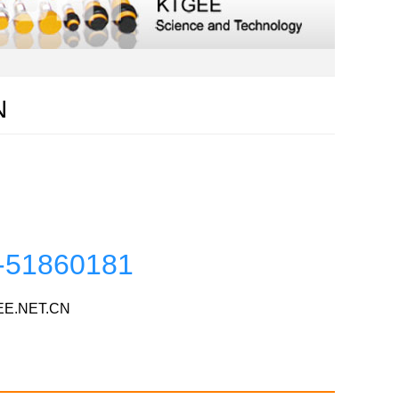
N
-51860181
E.NET.CN