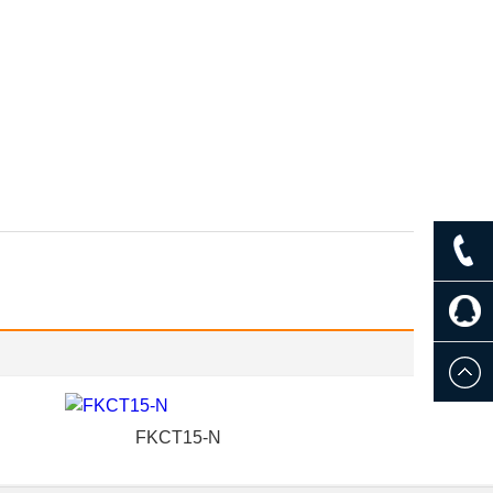
FKCT15-N
CG26-S35-3E1