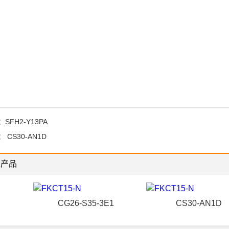
：
SFH2-Y13PA
：
CS30-AN1D
关产品
CG26-S35-3E1
CS30-AN1D